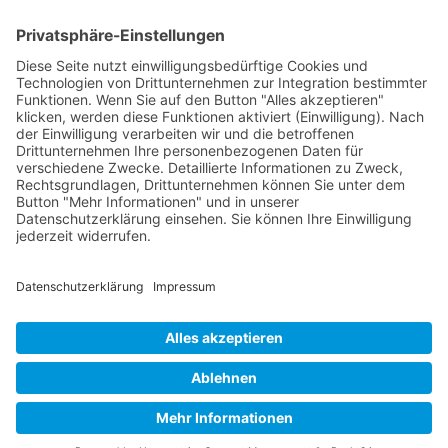
Re-Zertifizierungen
SERVICE & RECHT
Infos zur Unparteilichkeit
Kontakt
Beschwerdestelle
Impressum
Datenschutzerklärung
Widerruf
© 2026
SVG Euro-Zert GmbH
– Geschäftsführer Alexander Dietl –
Oberer Markt 21, D-90518 Altdorf b. Nürnberg