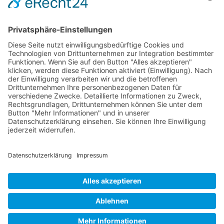
Adresse
SVG Euro-Zert GmbH
Oberer Markt 21
D-90518 Altdorf b. Nürnberg
Rechtliches
Rechtswesen
SV Datenbank
Beschwerdestelle
Antragsformular DIN EN ISO/IEC 17024:2012
Impressum
Widerruf
Datenschutzerklärung
Cookie-Richtlinie (EU)