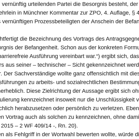
d vernünftig urteilenden Partei die Besorgnis besteht, d
hrlein in Münchner Kommentar zur ZPO, 4. Auflage, § 4
 vernünftigen Prozessbeteiligten der Anschein der Befan
htfertigt die Bezeichnung des Vortrags des Antragsgegner
sorgnis der Befangenheit. Schon aus der konkreten Formul
barrierefreie Ausführung vereinbart war.“) ergibt sich, 
ers aus seiner – technischer – Sicht gekennzeichnet werd
. Der Sachverständige wollte ganz offensichtlich mit di
usführungen zu arbeits- und sozialrechtlichen Bestimmu
erheblich. Diese Zielrichtung der Aussage ergibt sich 
lierung kennzeichnet insoweit nur die Unschlüssigkeit
hlich herabzusetzen oder persönlich zu verletzen. Ebens
den Vortrag auch als solchen zu kennzeichnen, ohne dami
2015 – 2 WF 409/14 -, Rn. 20).
als Fehlgriff in der Wortwahl bewerten wollte, würde d