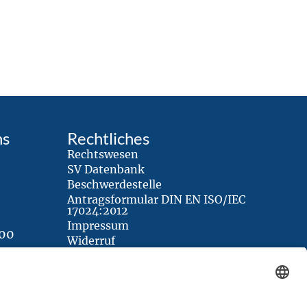
tschädigung bei Feuchtigkeit nach
abriss
ns
Rechtliches
Rechtswesen
gust 1, 2024
SV Datenbank
Beschwerdestelle
Antragsformular DIN EN ISO/IEC
17024:2012
Impressum
500
Widerruf
Datenschutzerklärung
Cookie-Richtlinie (EU)