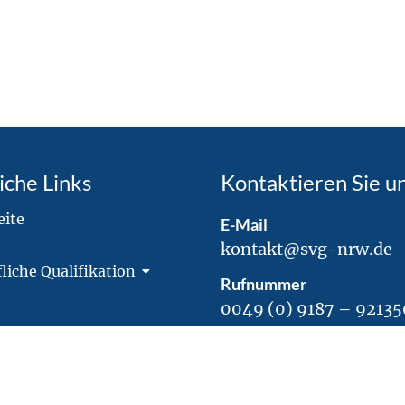
aktaufnahme des Sachverständigen mit den
Keine En
eien
Gebäude
iche Links
Kontaktieren Sie u
August 1, 2024
Au
eite
E-Mail
kontakt@svg-nrw.de
liche Qualifikation
Rufnummer
0049 (0) 9187 – 9213
Adresse
SVG Euro-Zert GmbH
Oberer Markt 21