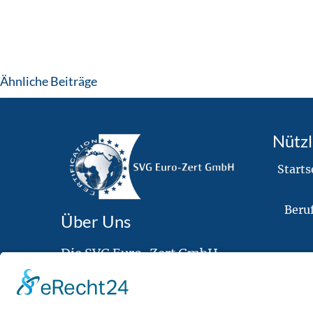
Ähnliche Beiträge
BGH stärkt Rechte der Bauherren
Kont
Part
Nützl
August 1, 2024
Starts
Beruf
Über Uns
Die SVG Euro-Zert GmbH
bietet seit 2004 erstklassige
Dienstleistungen an und
sichert Fachkompetenz